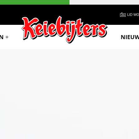
LID W
N
NIEU