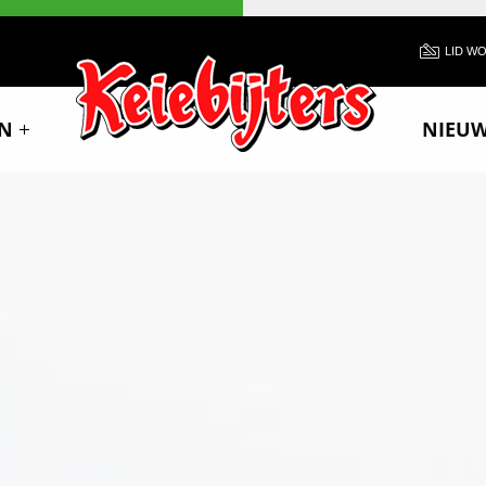
LID W
N
NIEU