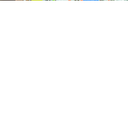
Con
2026
15 FEBRUARI, 2026
Clu
Umdekker zo van haaw: de uitslag
van de optocht
2026
15 FEBRUARI, 2026
Pri
Optocht opstelling 2026
de Keiebijters
ontstond in twee Helmondse kegelclubs het plan om een vereniging op
 de stad een stadscarnaval zou organiseren. De Keiebijters werden g
 de kegelbaan van Hotel Restaurant St. Lambert, maar groeiden uit t
 Helmondse carnaval.