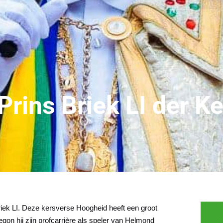
Prins Briek LI der Ke
Briek LI. Deze kersverse Hoogheid heeft een groot
gon hij zijn profcarrière als speler van Helmond