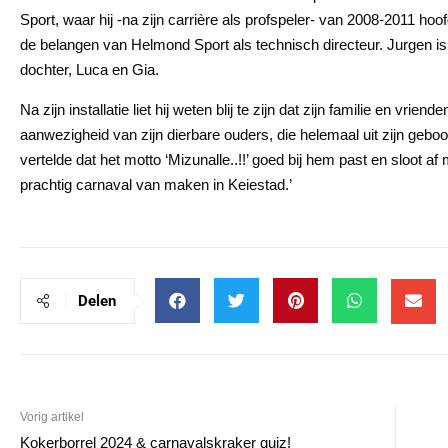
Sport, waar hij -na zijn carrière als profspeler- van 2008-2011 ho
de belangen van Helmond Sport als technisch directeur. Jurgen i
dochter, Luca en Gia.
Na zijn installatie liet hij weten blij te zijn dat zijn familie en vr
aanwezigheid van zijn dierbare ouders, die helemaal uit zijn geb
vertelde dat het motto ‘Mizunalle..!!’ goed bij hem past en sloot 
prachtig carnaval van maken in Keiestad.’
Delen
Vorig artikel
Kokerborrel 2024 & carnavalskraker quiz!