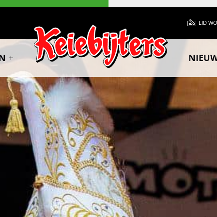
LID W
N
NIEU