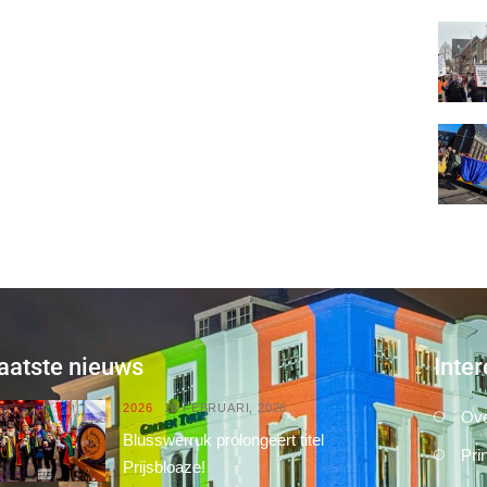
aatste nieuws
Inter
2026
16 FEBRUARI, 2026
Ove
Blusswerruk prolongeert titel
Pri
Prijsbloaze!