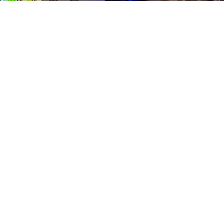
tact
b van 1000
Pers
Aanmelding Club van 1000 der Keiebijters
vacyreglement
Volg ons
 te richten
eboren in de
ot de motor