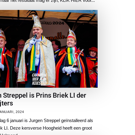
maar het resultaat mag er zijn; KLIK HIER voor...
 Streppel is Prins Briek LI der
jters
JANUARI, 2024
ag 6 januari is Jurgen Streppel geïnstalleerd als
ek LI. Deze kersverse Hoogheid heeft een groot