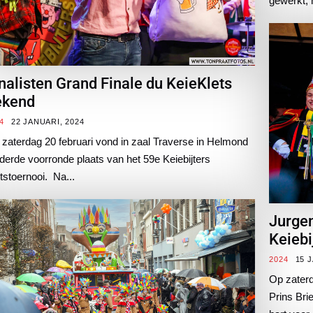
gewerkt, 
nalisten Grand Finale du KeieKlets
ekend
4
22 JANUARI, 2024
zaterdag 20 februari vond in zaal Traverse in Helmond
derde voorronde plaats van het 59e Keiebijters
tstoernooi. Na...
Jurgen
Keiebi
2024
15 
Op zaterd
Prins Bri