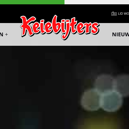
LID W
N
NIEU