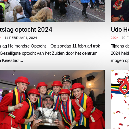
tslag optocht 2024
Udo Ho
4
11 FEBRUARI, 2024
2024
10 
slag Helmondse Optocht Op zondag 11 februari trok
Tijdens d
Gezelligste optocht van het Zuiden door het centrum
2024 hebb
 Keiestad....
mogen opn