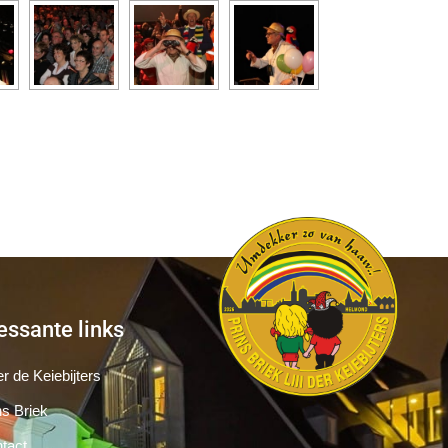
essante links
r de Keiebijters
ns Briek
tact