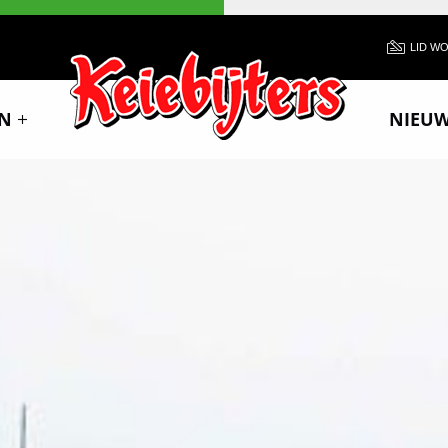
LID W
N
NIEU