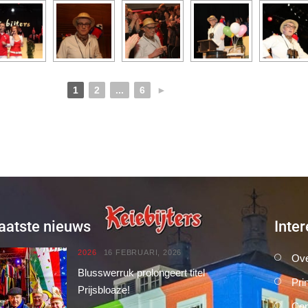
1
2
...
6
►
aatste nieuws
Inter
2026
16 FEBRUARI, 2026
Ove
Blusswerruk prolongeert titel
Pri
Prijsbloaze!
Con