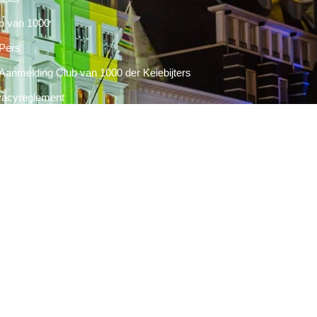
b van 1000
Pers
Aanmelding Club van 1000 der Keiebijters
vacyreglement