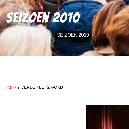
Seizoen 2010
HOME
FOTO’S
SEIZOEN 2010
2010
DERDE-KLETSAVOND
»