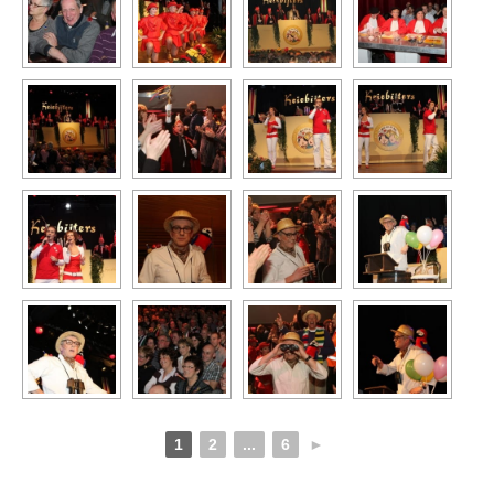
1
2
...
6
►