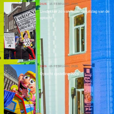
2026
15 FEBRUARI, 2026
Umdekker zo van haaw: de uitslag van de
optocht
2026
15 FEBRUARI, 2026
Optocht opstelling 2026