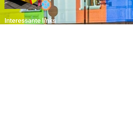
Interessante links
Over de Keiebijters
Prins Briek
Contact
Club van 1000
Pers
Aanmelding Club van 1000 der Keiebijters
Privacyreglement