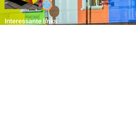
Interessante links
Over de Keiebijters
Prins Briek
Contact
Club van 1000
Pers
Aanmelding Club van 1000 der Keiebijters
Privacyreglement