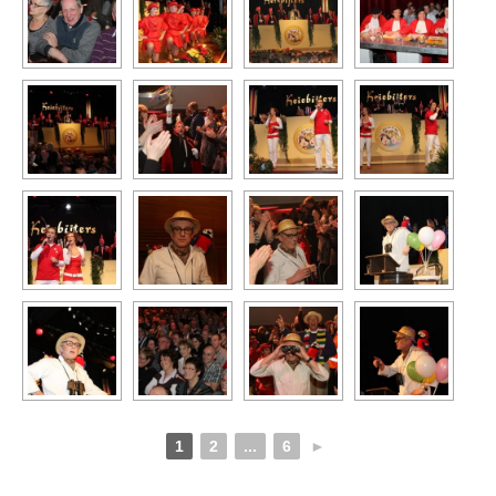
1
2
...
6
►