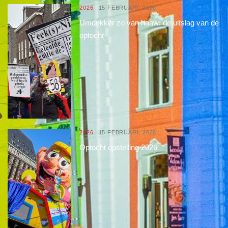
2026
15 FEBRUARI, 2026
Umdekker zo van haaw: de uitslag van de
optocht
2026
15 FEBRUARI, 2026
Optocht opstelling 2026