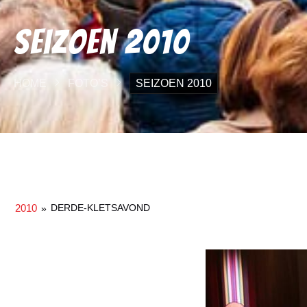
Seizoen 2010
HOME
FOTO’S
SEIZOEN 2010
2010
DERDE-KLETSAVOND
»