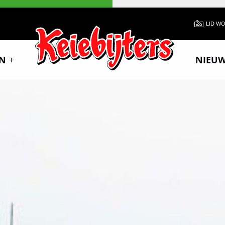
LID W
N
NIEU