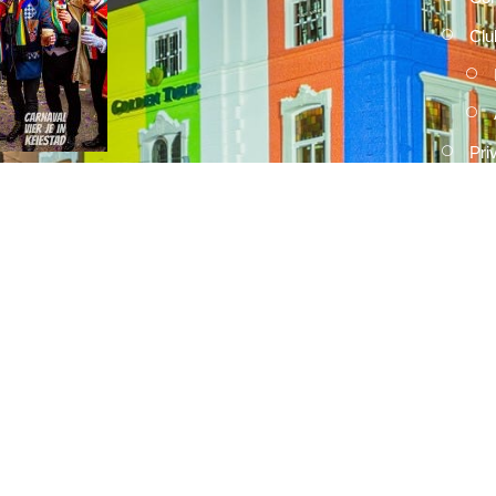
Clu
Pri
2026
15 FEBRUARI, 2026
Umdekker zo van haaw: de uitslag
van de optocht
2026
15 FEBRUARI, 2026
Optocht opstelling 2026