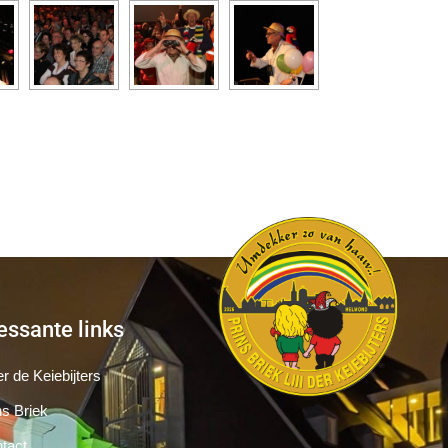
essante links
r de Keiebijters
ns Briek
tact