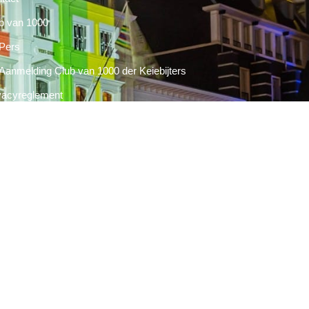
b van 1000
Pers
Aanmelding Club van 1000 der Keiebijters
vacyreglement