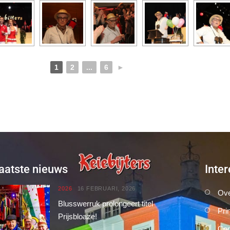
1
2
...
6
►
aatste nieuws
Inter
2026
16 FEBRUARI, 2026
Ove
Blusswerruk prolongeert titel
Pri
Prijsbloaze!
Con