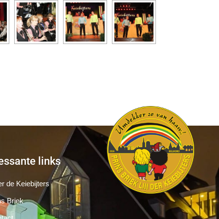
essante links
r de Keiebijters
ns Briek
tact