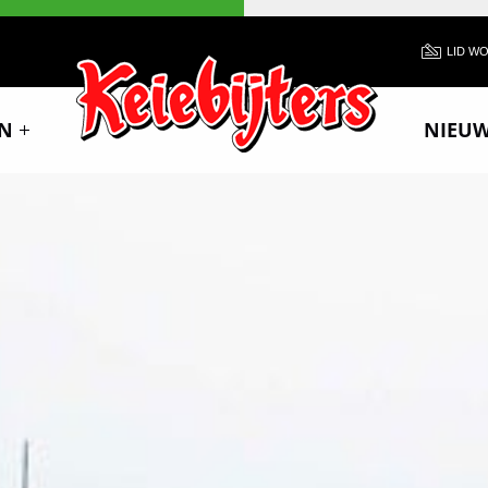
LID W
N
NIEU