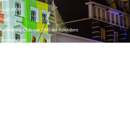
b van 1000
Pers
Aanmelding Club van 1000 der Keiebijters
vacyreglement