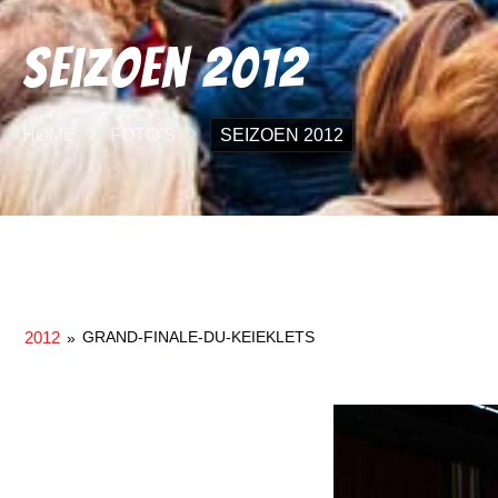
Seizoen 2012
HOME
FOTO’S
SEIZOEN 2012
2012
GRAND-FINALE-DU-KEIEKLETS
»