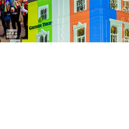
Clu
Pri
2026
15 FEBRUARI, 2026
Umdekker zo van haaw: de uitslag
van de optocht
2026
15 FEBRUARI, 2026
Optocht opstelling 2026