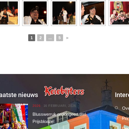
1
2
...
5
►
aatste nieuws
Inter
2026
16 FEBRUARI, 2026
Ove
Blusswerruk prolongeert titel
Pri
Prijsbloaze!
Con