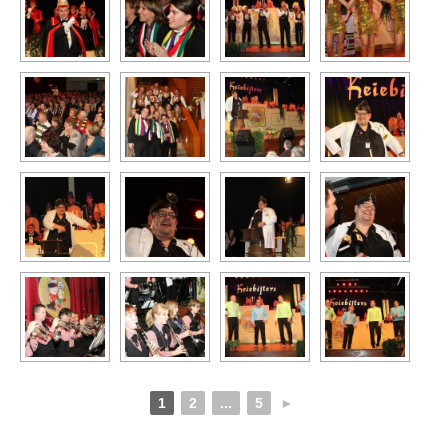
1
2
...
5
►