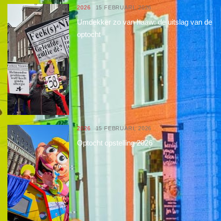
2026
15 FEBRUARI, 2026
Umdekker zo van haaw: de uitslag van de
optocht
2026
15 FEBRUARI, 2026
Optocht opstelling 2026