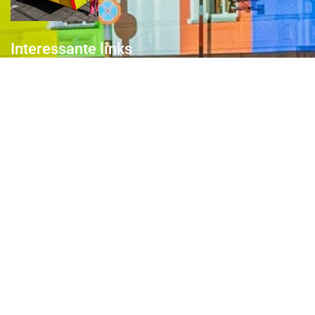
Interessante links
Over de Keiebijters
Prins Briek
Contact
Club van 1000
Pers
Aanmelding Club van 1000 der Keiebijters
Privacyreglement