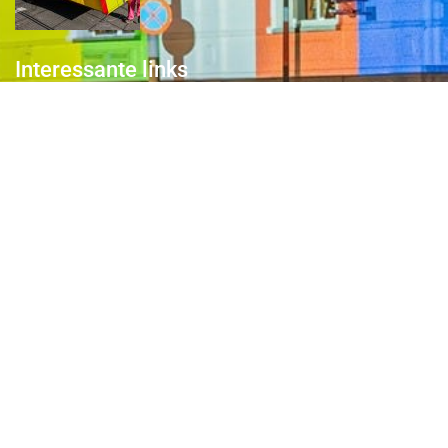
Interessante links
Over de Keiebijters
Prins Briek
Contact
Club van 1000
Pers
Aanmelding Club van 1000 der Keiebijters
Privacyreglement