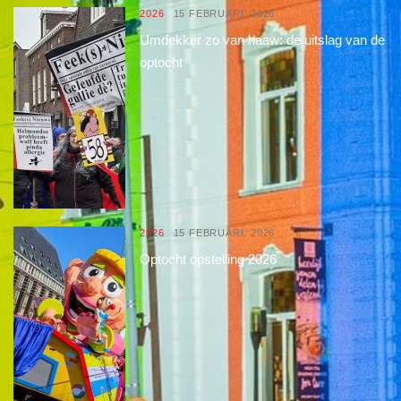
2026
15 FEBRUARI, 2026
Umdekker zo van haaw: de uitslag van de
optocht
2026
15 FEBRUARI, 2026
Optocht opstelling 2026