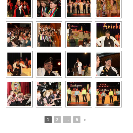
1
2
...
5
►