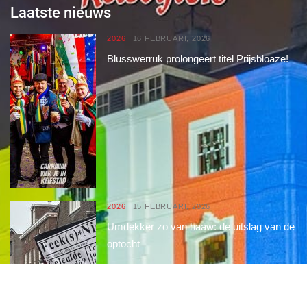
Laatste nieuws
2026
16 FEBRUARI, 2026
Blusswerruk prolongeert titel Prijsbloaze!
2026
15 FEBRUARI, 2026
Umdekker zo van haaw: de uitslag van de
optocht