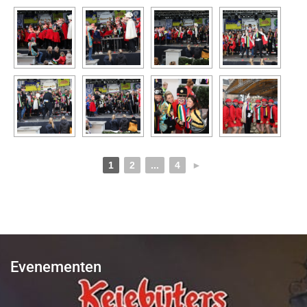
1
2
...
4
►
Evenementen