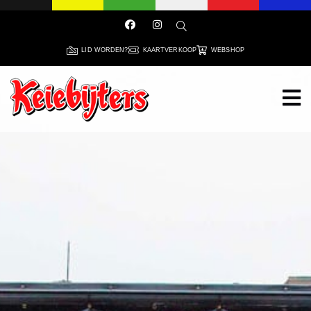
LID WORDEN?
KAARTVERKOOP
WEBSHOP