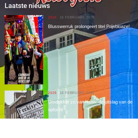
Laatste nieuws
2026
16 FEBRUARI, 2026
Blusswerruk prolongeert titel Prijsbloaze!
2026
15 FEBRUARI, 2026
Umdekker zo van haaw: de uitslag van de
optocht