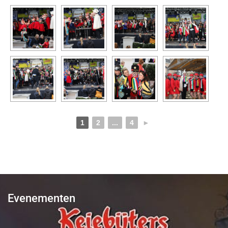
1
2
...
4
►
Evenementen