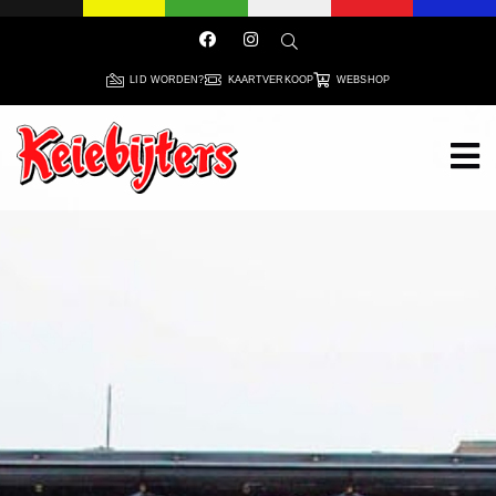
LID WORDEN?
KAARTVERKOOP
WEBSHOP