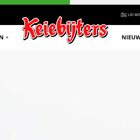
LID W
N
NIEU