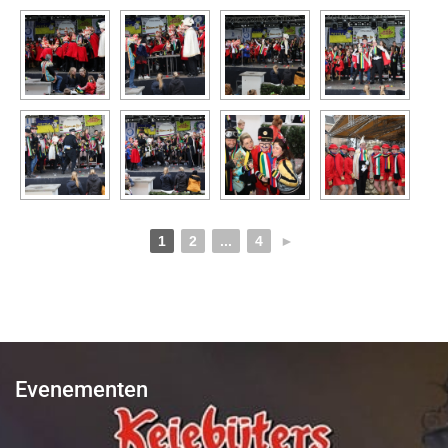
1
2
...
4
►
Evenementen