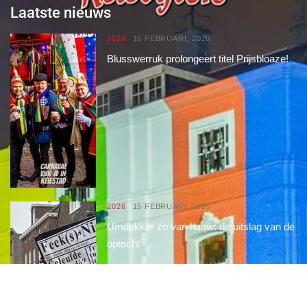
Laatste nieuws
2026
16 FEBRUARI, 2026
Blusswerruk prolongeert titel Prijsbloaze!
2026
15 FEBRUARI, 2026
Umdekker zo van haaw: de uitslag van de
optocht