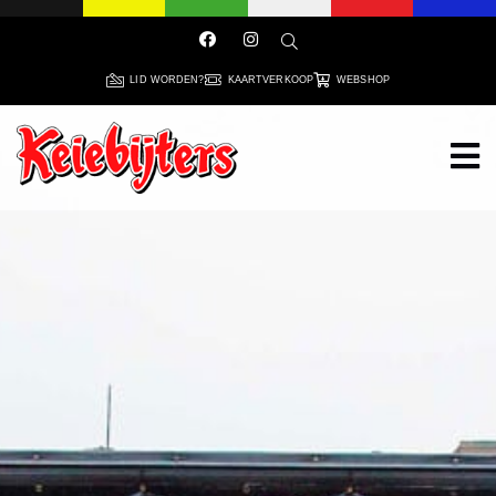
LID WORDEN?
KAARTVERKOOP
WEBSHOP