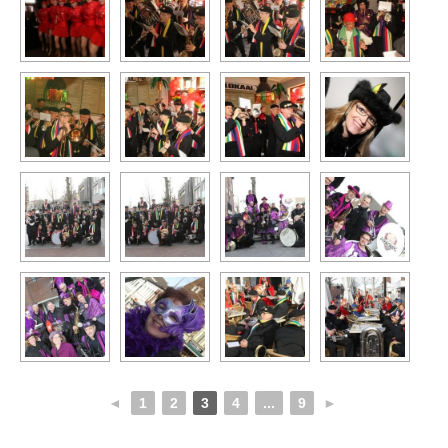
◄
1
2
3
4
...
9
►