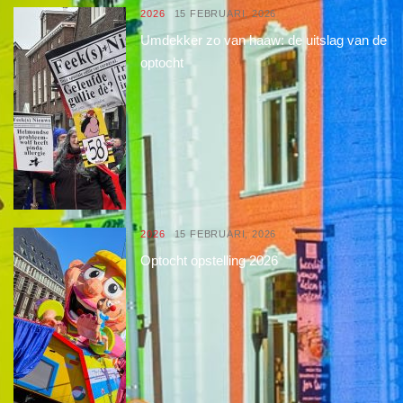
2026
15 FEBRUARI, 2026
Umdekker zo van haaw: de uitslag van de
optocht
2026
15 FEBRUARI, 2026
Optocht opstelling 2026