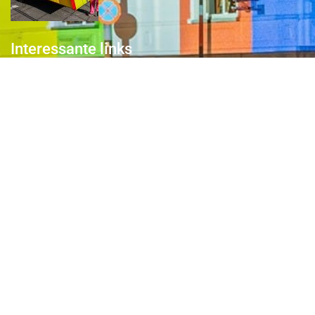
Interessante links
Over de Keiebijters
Prins Briek
Contact
Club van 1000
Pers
Aanmelding Club van 1000 der Keiebijters
Privacyreglement