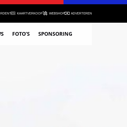
ORDEN?
KAARTVERKOOP
WEBSHOP
ADVERTEREN
WS
FOTO’S
SPONSORING