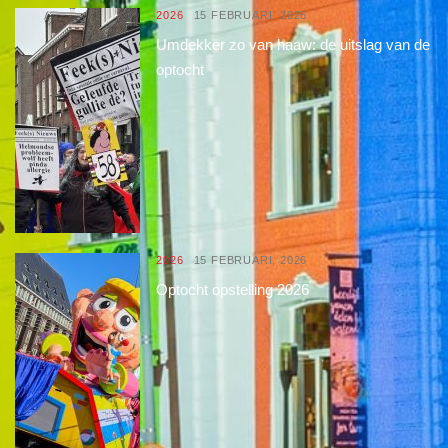
2026
15 FEBRUARI, 2026
Umdekker zo van haaw: de uitslag van de
optocht
2026
15 FEBRUARI, 2026
Optocht opstelling 2026