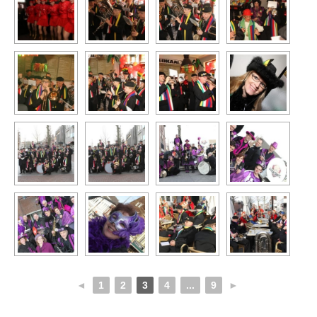
◄
1
2
3
4
...
9
►