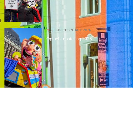
2026
15 FEBRUARI, 2026
Optocht opstelling 2026
Interessante links
Over de Keiebijters
Prins Briek