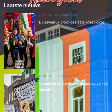
Laatste nieuws
2026
16 FEBRUARI, 2026
Blusswerruk prolongeert titel Prijsbloaze!
2026
15 FEBRUARI, 2026
Umdekker zo van haaw: de uitslag van de
optocht