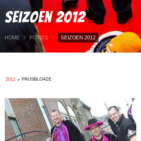
Seizoen 2012
HOME
FOTO’S
SEIZOEN 2012
2012
PRIJSBLOAZE
»