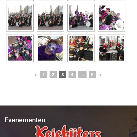
◄
1
2
3
4
...
9
►
Evenementen