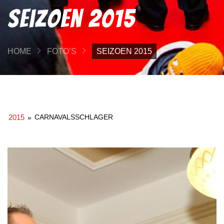
Seizoen 2015
HOME
FOTO’S
SEIZOEN 2015
2015
CARNAVALSSCHLAGER
»