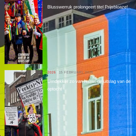
Blusswerruk prolongeert titel Prijsbloaze!
2026
15 FEBRUARI, 2026
Umdekker zo van haaw: de uitslag van de
optocht