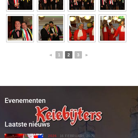
◄
1
2
3
►
Evenementen
Laatste nieuws
2026
16 FEBRUARI, 2026