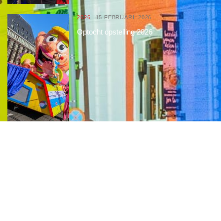
2026
15 FEBRUARI, 2026
Optocht opstelling 2026
Interessante links
Over de Keiebijters
Prins Briek
Contact
Club van 1000