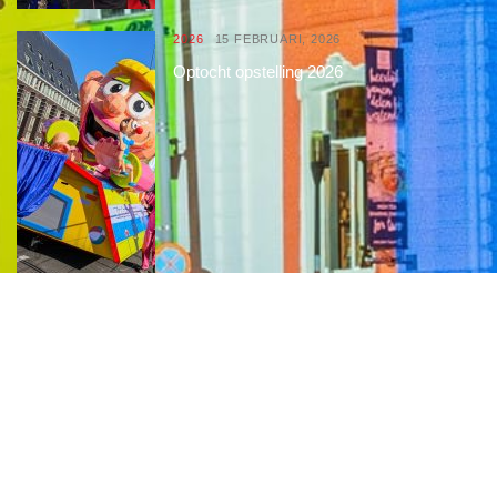
2026
15 FEBRUARI, 2026
Optocht opstelling 2026
Interessante links
Over de Keiebijters
Prins Briek
Contact
Club van 1000