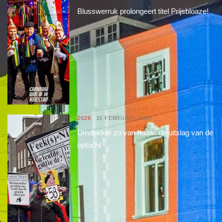
Blusswerruk prolongeert titel Prijsbloaze!
2026
15 FEBRUARI, 2026
Umdekker zo van haaw: de uitslag van de
optocht