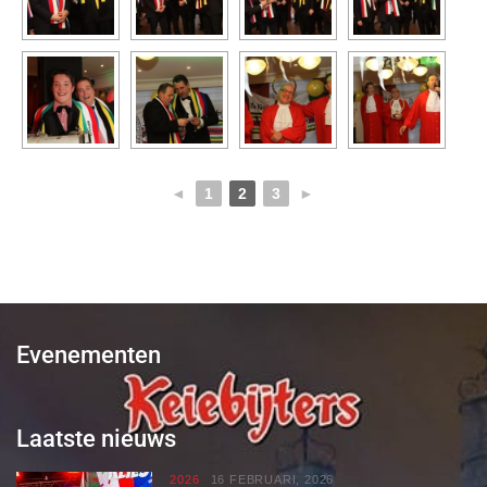
◄
1
2
3
►
Evenementen
Laatste nieuws
2026
16 FEBRUARI, 2026