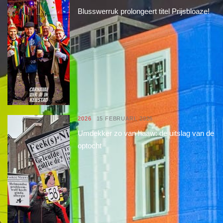
Blusswerruk prolongeert titel Prijsbloaze!
2026
15 FEBRUARI, 2026
Umdekker zo van haaw: de uitslag van de
optocht