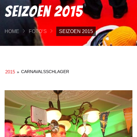
Seizoen 2015
HOME
FOTO’S
SEIZOEN 2015
2015
CARNAVALSSCHLAGER
»