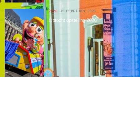
2026
15 FEBRUARI, 2026
Optocht opstelling 2026
Interessante links
Over de Keiebijters
Prins Briek
Contact
Club van 1000