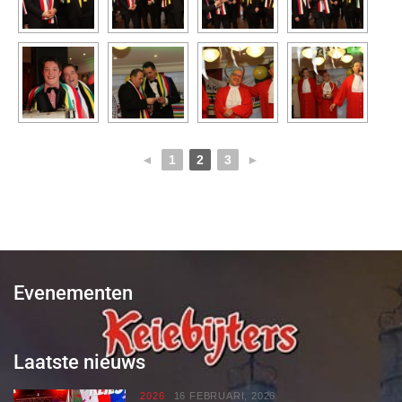
◄
1
2
3
►
Evenementen
Laatste nieuws
2026
16 FEBRUARI, 2026