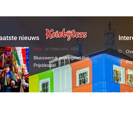
aatste nieuws
Inter
2026
16 FEBRUARI, 2026
Ove
Blusswerruk prolongeert titel
Pri
Prijsbloaze!
Con
Clu
Pri
2026
15 FEBRUARI, 2026
Umdekker zo van haaw: de uitslag