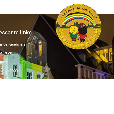
essante links
r de Keiebijters
ns Briek
tact
b van 1000
Pers
Aanmelding Club van 1000 der Keiebijters
vacyreglement