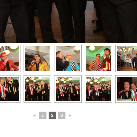
◄
1
2
3
►