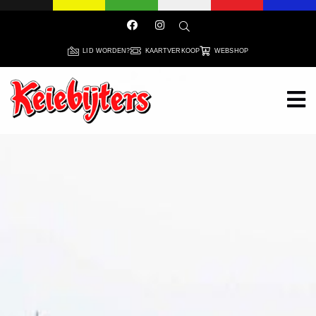
LID WORDEN?
KAARTVERKOOP
WEBSHOP