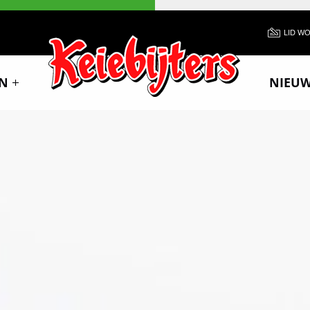
LID W
N
NIEU