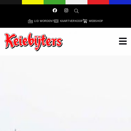
LID WORDEN?
KAARTVERKOOP
WEBSHOP