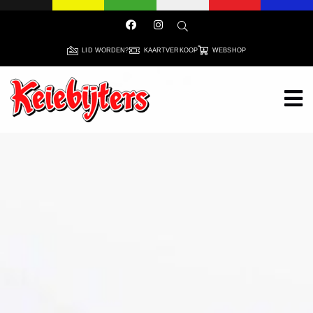
LID WORDEN?
KAARTVERKOOP
WEBSHOP