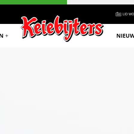
LID W
N
NIEU