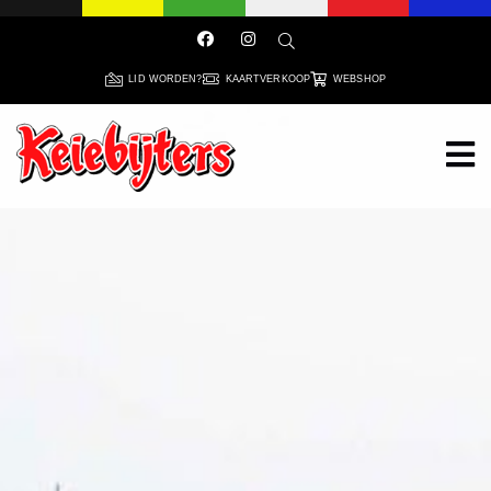
LID WORDEN?
KAARTVERKOOP
WEBSHOP