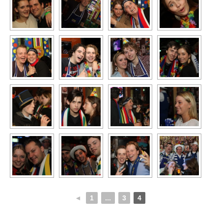
◄
1
...
3
4