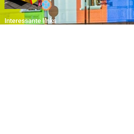
Interessante links
Over de Keiebijters
Prins Briek
Contact
Club van 1000
Pers
Aanmelding Club van 1000 der Keiebijters
Privacyreglement