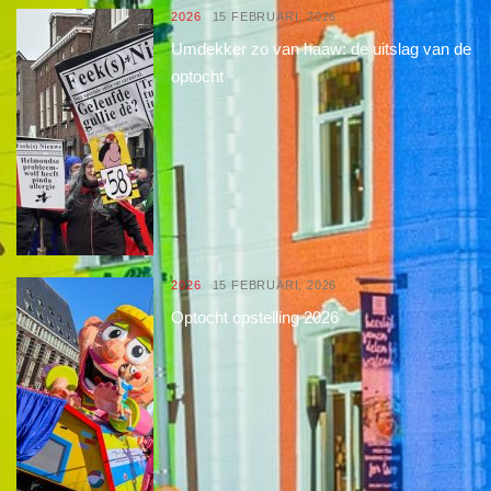
2026
15 FEBRUARI, 2026
Umdekker zo van haaw: de uitslag van de
optocht
2026
15 FEBRUARI, 2026
Optocht opstelling 2026