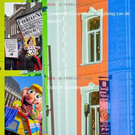
2026
15 FEBRUARI, 2026
Umdekker zo van haaw: de uitslag van de
optocht
2026
15 FEBRUARI, 2026
Optocht opstelling 2026