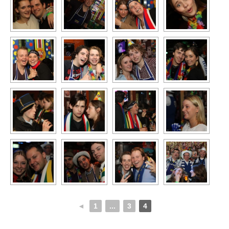
◄
1
...
3
4