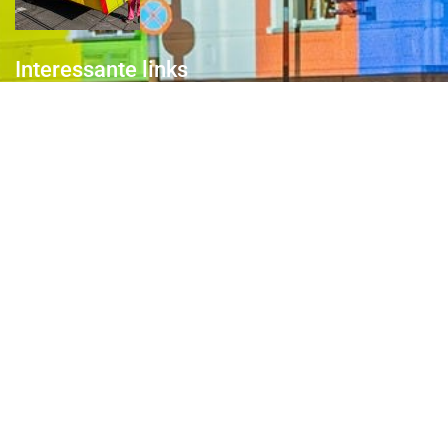
Interessante links
Over de Keiebijters
Prins Briek
Contact
Club van 1000
Pers
Aanmelding Club van 1000 der Keiebijters
Privacyreglement