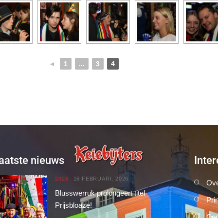
◄
1
...
3
4
aatste nieuws
Inter
2026
16 FEBRUARI, 2026
Ove
Blusswerruk prolongeert titel
Pri
Prijsbloaze!
Con