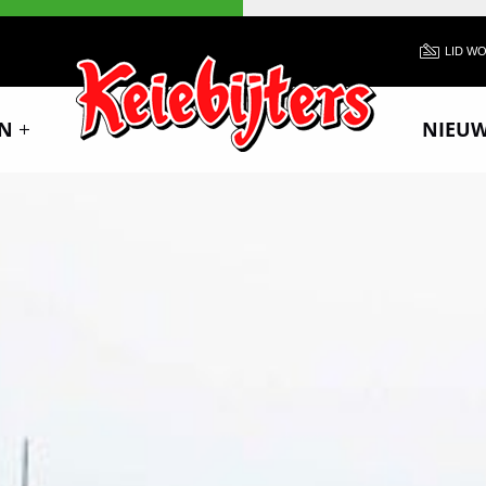
LID W
N
NIEU