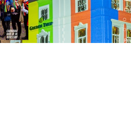
Clu
Pri
2026
15 FEBRUARI, 2026
Umdekker zo van haaw: de uitslag
van de optocht
2026
15 FEBRUARI, 2026
Optocht opstelling 2026