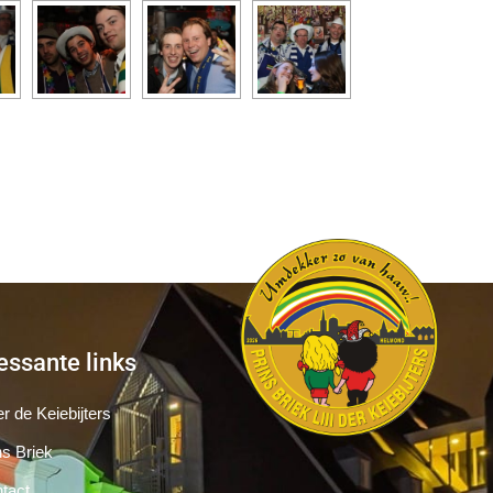
essante links
r de Keiebijters
ns Briek
tact