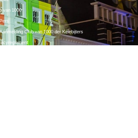
b van 1000
Pers
Aanmelding Club van 1000 der Keiebijters
vacyreglement