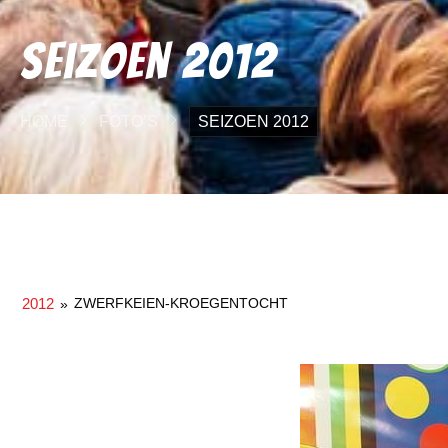
Seizoen 2012
HOME
FOTO’S
SEIZOEN 2012
2012
ZWERFKEIEN-KROEGENTOCHT
»