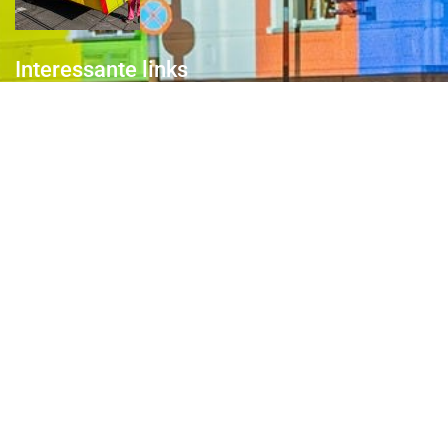
Interessante links
Over de Keiebijters
Prins Briek
Contact
Club van 1000
Pers
Aanmelding Club van 1000 der Keiebijters
Privacyreglement