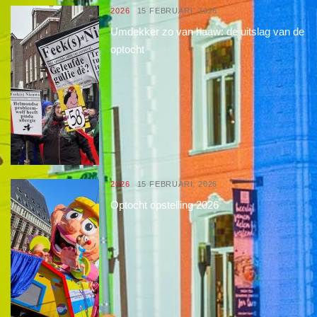
2026
15 FEBRUARI, 2026
Umdekker zo van haaw: de uitslag van de
optocht
2026
15 FEBRUARI, 2026
Optocht opstelling 2026