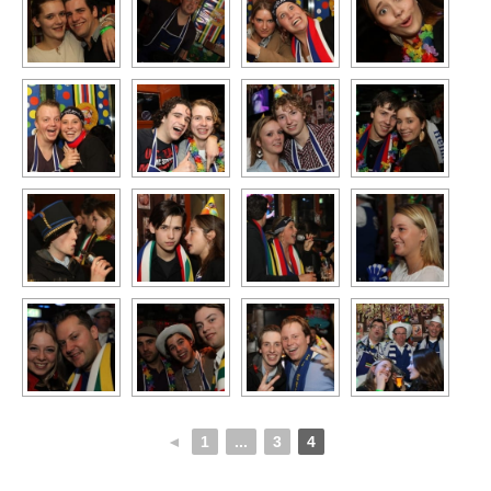
◄
1
...
3
4