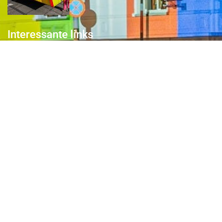
Interessante links
Over de Keiebijters
Prins Briek
Contact
Club van 1000
Pers
Aanmelding Club van 1000 der Keiebijters
Privacyreglement