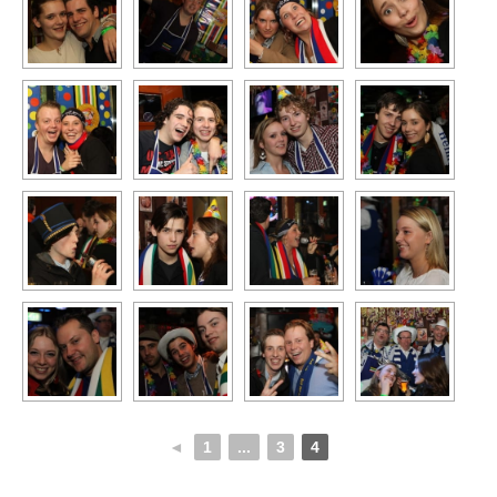
◄
1
...
3
4