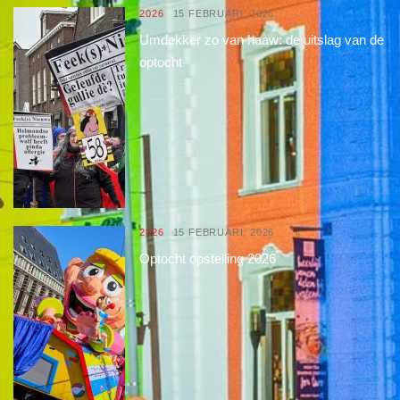
2026
15 FEBRUARI, 2026
Umdekker zo van haaw: de uitslag van de
optocht
2026
15 FEBRUARI, 2026
Optocht opstelling 2026