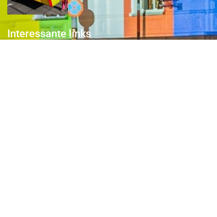
Interessante links
Over de Keiebijters
Prins Briek
Contact
Club van 1000
Pers
Aanmelding Club van 1000 der Keiebijters
Privacyreglement