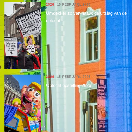
2026
15 FEBRUARI, 2026
Umdekker zo van haaw: de uitslag van de
optocht
2026
15 FEBRUARI, 2026
Optocht opstelling 2026