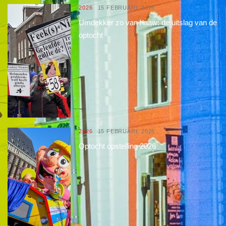
2026
15 FEBRUARI, 2026
Umdekker zo van haaw: de uitslag van de
optocht
2026
15 FEBRUARI, 2026
Optocht opstelling 2026