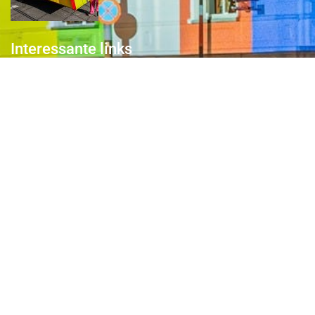
Interessante links
Over de Keiebijters
Prins Briek
Contact
Club van 1000
Pers
Aanmelding Club van 1000 der Keiebijters
Privacyreglement