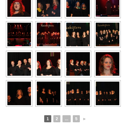
1
2
...
5
►