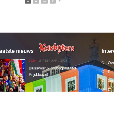
1
2
...
5
►
aatste nieuws
Inter
2026
16 FEBRUARI, 2026
Ove
Blusswerruk prolongeert titel
Pri
Prijsbloaze!
Con
Clu