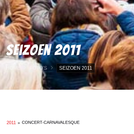
Seizoen 2011
HOME
FOTO’S
SEIZOEN 2011
2011
CONCERT-CARNAVALESQUE
»