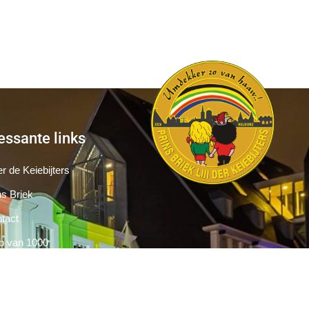
essante links
r de Keiebijters
ns Briek
tact
b van 1000
Pers
Aanmelding Club van 1000 der Keiebijters