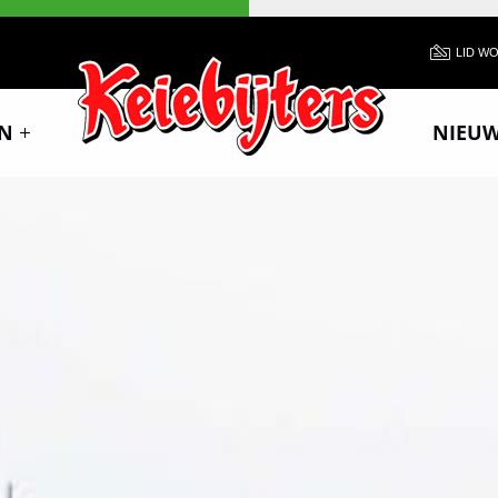
LID W
N
NIEU