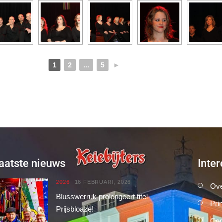
1
2
...
5
►
aatste nieuws
Inter
2026
16 FEBRUARI, 2026
Ove
Blusswerruk prolongeert titel
Pri
Prijsbloaze!
Con