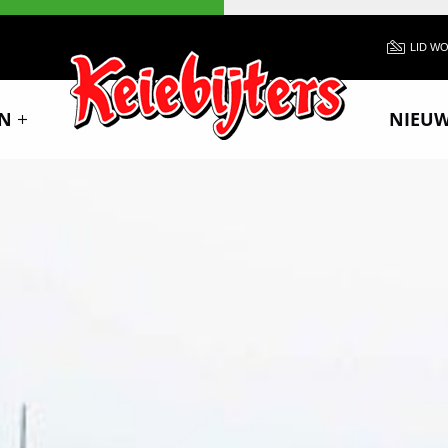
LID W
N
NIEU