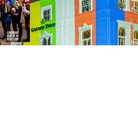
Clu
Pri
2026
15 FEBRUARI, 2026
Umdekker zo van haaw: de uitslag
van de optocht
2026
15 FEBRUARI, 2026
Optocht opstelling 2026