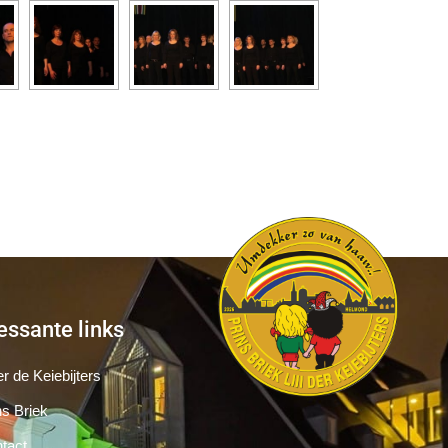
essante links
r de Keiebijters
ns Briek
tact