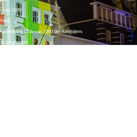
b van 1000
Pers
Aanmelding Club van 1000 der Keiebijters
vacyreglement