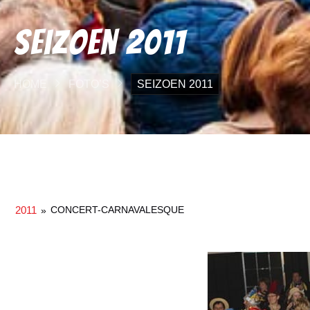
Seizoen 2011
HOME
FOTO’S
SEIZOEN 2011
2011
CONCERT-CARNAVALESQUE
»