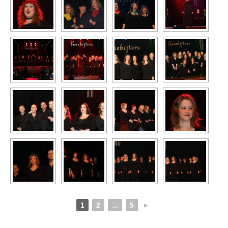
1
2
...
5
►