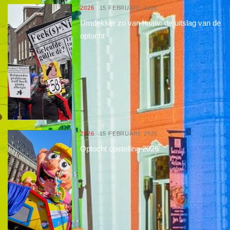
2026
15 FEBRUARI, 2026
Umdekker zo van haaw: de uitslag van de
optocht
2026
15 FEBRUARI, 2026
Optocht opstelling 2026