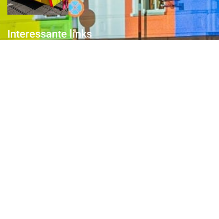
Interessante links
Over de Keiebijters
Prins Briek
Contact
Club van 1000
Pers
Aanmelding Club van 1000 der Keiebijters
Privacyreglement