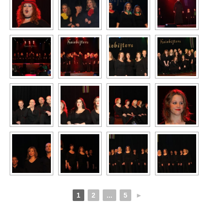
1
2
...
5
►