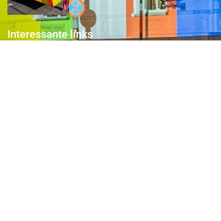
Interessante links
Over de Keiebijters
Prins Briek
Contact
Club van 1000
Pers
Aanmelding Club van 1000 der Keiebijters
Privacyreglement