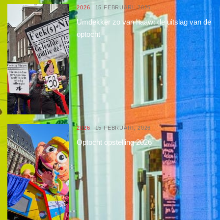
2026
15 FEBRUARI, 2026
Umdekker zo van haaw: de uitslag van de
optocht
2026
15 FEBRUARI, 2026
Optocht opstelling 2026