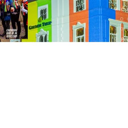
Clu
Pri
2026
15 FEBRUARI, 2026
Umdekker zo van haaw: de uitslag
van de optocht
2026
15 FEBRUARI, 2026
Optocht opstelling 2026