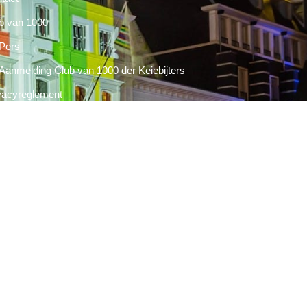
b van 1000
Pers
Aanmelding Club van 1000 der Keiebijters
vacyreglement