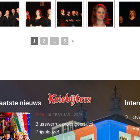
1
2
...
5
►
aatste nieuws
Inter
2026
16 FEBRUARI, 2026
Ove
Blusswerruk prolongeert titel
Pri
Prijsbloaze!
Con