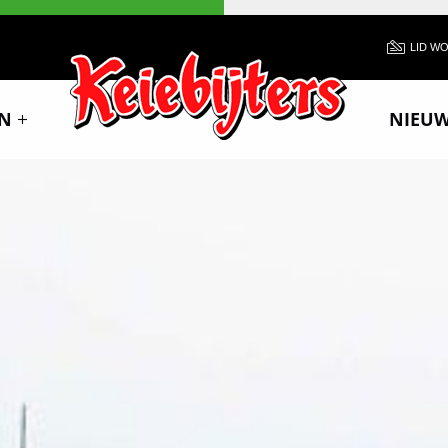
LID W
N
NIEU