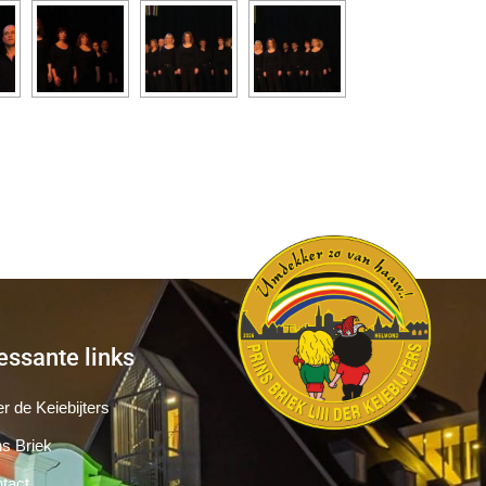
essante links
r de Keiebijters
ns Briek
tact