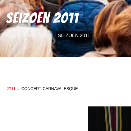
Seizoen 2011
HOME
FOTO’S
SEIZOEN 2011
2011
CONCERT-CARNAVALESQUE
»