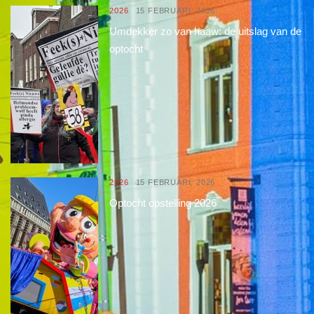
2026
15 FEBRUARI, 2026
Umdekker zo van haaw: de uitslag van de
optocht
2026
15 FEBRUARI, 2026
Optocht opstelling 2026