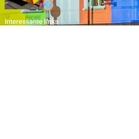
Interessante links
Over de Keiebijters
Prins Briek
Contact
Club van 1000
Pers
Aanmelding Club van 1000 der Keiebijters
Privacyreglement