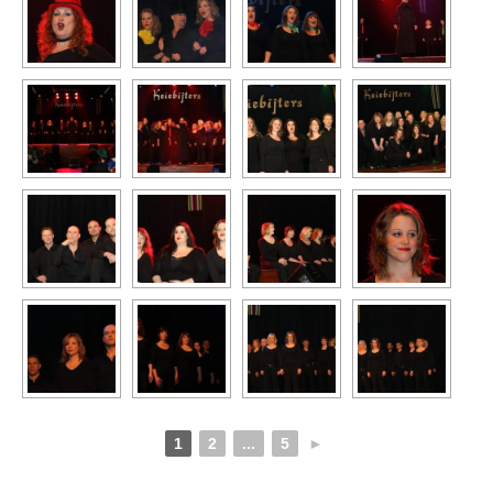
1
2
...
5
►