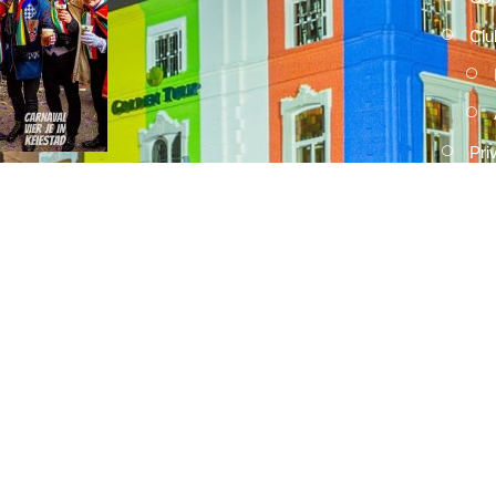
Clu
Pri
2026
15 FEBRUARI, 2026
Umdekker zo van haaw: de uitslag
van de optocht
2026
15 FEBRUARI, 2026
Optocht opstelling 2026