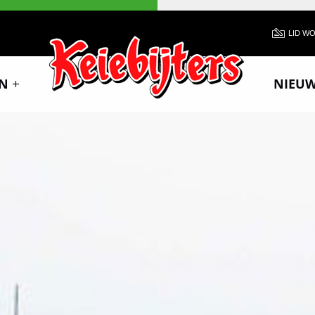
LID W
N
NIEU