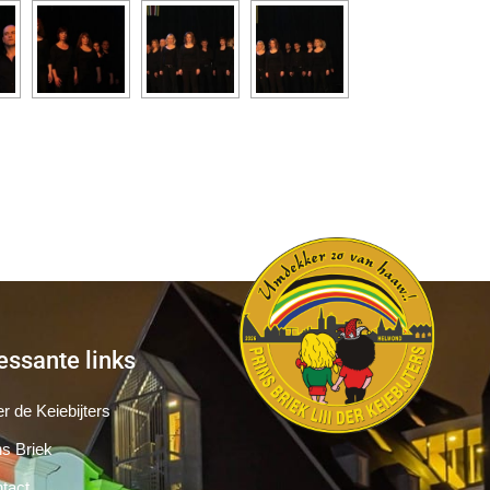
essante links
r de Keiebijters
ns Briek
tact