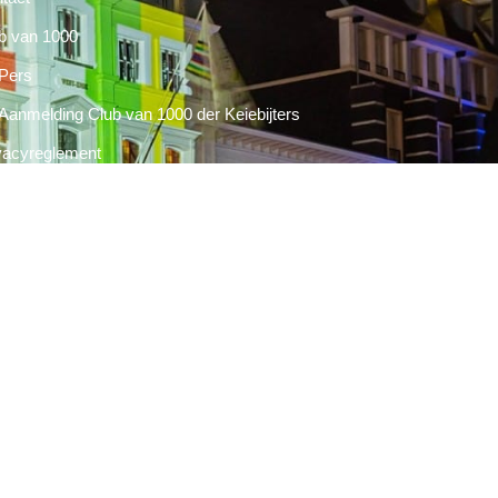
b van 1000
Pers
Aanmelding Club van 1000 der Keiebijters
vacyreglement