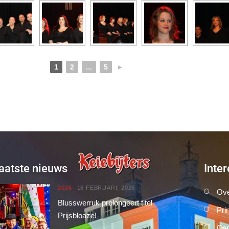
1
2
...
5
►
aatste nieuws
Inter
2026
16 FEBRUARI, 2026
Ove
Blusswerruk prolongeert titel
Pri
Prijsbloaze!
Con