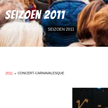
Seizoen 2011
HOME
FOTO’S
SEIZOEN 2011
2011
CONCERT-CARNAVALESQUE
»