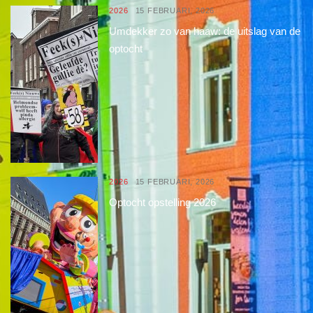
2026
15 FEBRUARI, 2026
Umdekker zo van haaw: de uitslag van de
optocht
2026
15 FEBRUARI, 2026
Optocht opstelling 2026