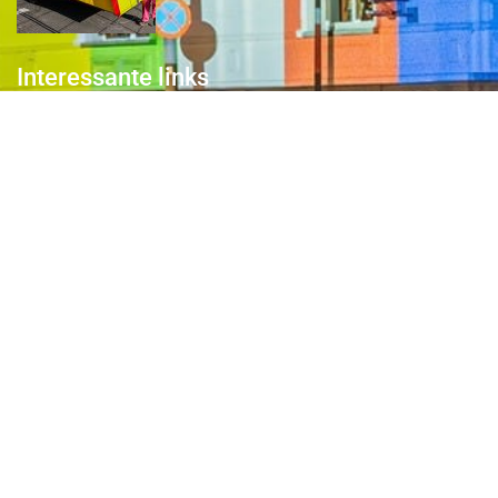
Interessante links
Over de Keiebijters
Prins Briek
Contact
Club van 1000
Pers
Aanmelding Club van 1000 der Keiebijters
Privacyreglement