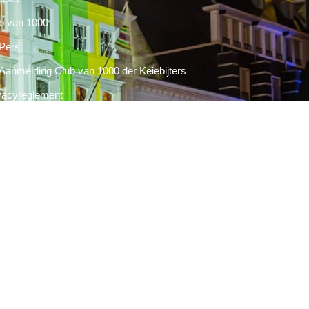
b van 1000
Pers
Aanmelding Club van 1000 der Keiebijters
vacyreglement