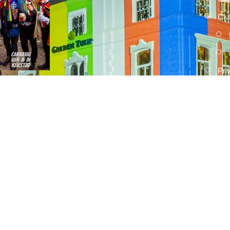
Clu
Pri
2026
15 FEBRUARI, 2026
Umdekker zo van haaw: de uitslag
van de optocht
2026
15 FEBRUARI, 2026
Optocht opstelling 2026