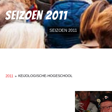
Seizoen 2011
HOME
FOTO’S
SEIZOEN 2011
2011
KEIJOLOGISCHE-HOGESCHOOL
»