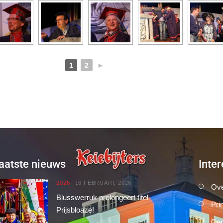
1
2
►
aatste nieuws
Inter
2026
16 FEBRUARI, 2026
Ove
Blusswerruk prolongeert titel
Pri
Prijsbloaze!
Con