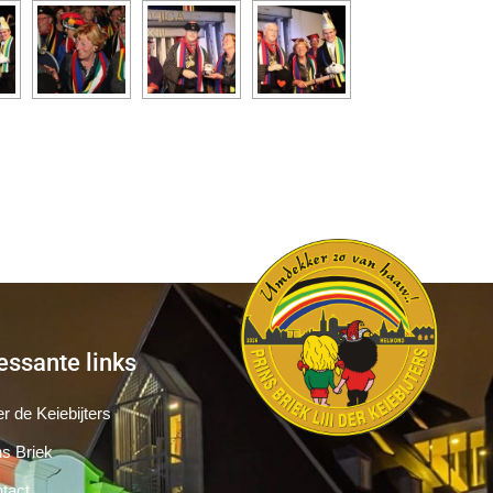
essante links
r de Keiebijters
ns Briek
tact