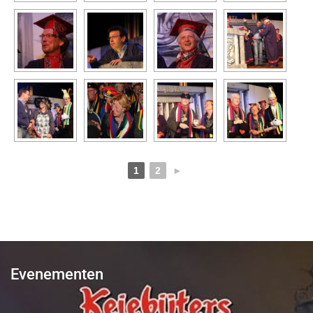
1
2
►
Evenementen