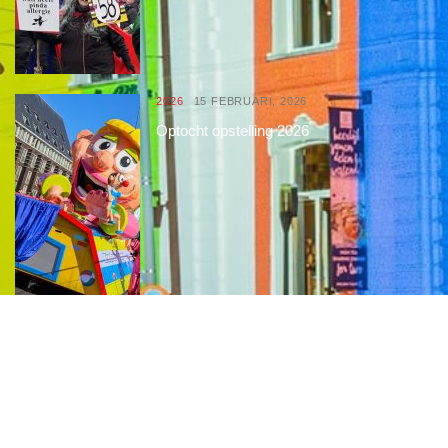
2026
15 FEBRUARI, 2026
Optocht opstelling 2026
Interessante links
Over de Keiebijters
Prins Briek