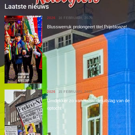
Laatste nieuws
2026
16 FEBRUARI, 2026
Blusswerruk prolongeert titel Prijsbloaze!
2026
15 FEBRUARI, 2026
Umdekker zo van haaw: de uitslag van de
optocht