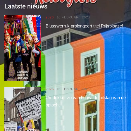
Laatste nieuws
2026
16 FEBRUARI, 2026
Blusswerruk prolongeert titel Prijsbloaze!
2026
15 FEBRUARI, 2026
Umdekker zo van haaw: de uitslag van de
optocht