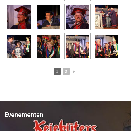
1
2
►
Evenementen