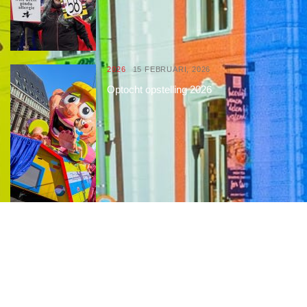
2026
15 FEBRUARI, 2026
Optocht opstelling 2026
Interessante links
Over de Keiebijters
Prins Briek