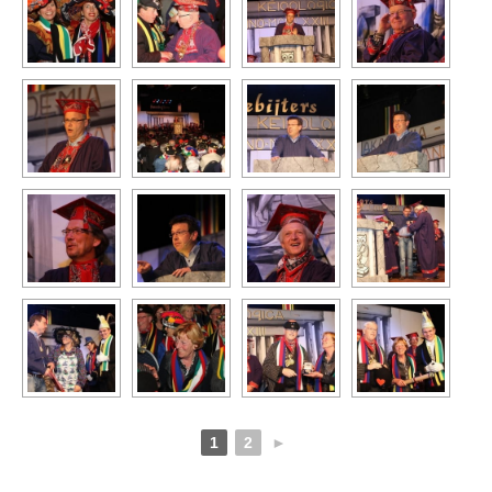
1
2
►