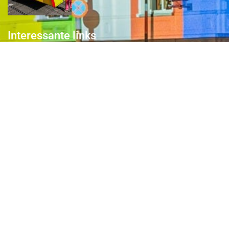
Interessante links
Over de Keiebijters
Prins Briek
Contact
Club van 1000
Pers
Aanmelding Club van 1000 der Keiebijters
Privacyreglement