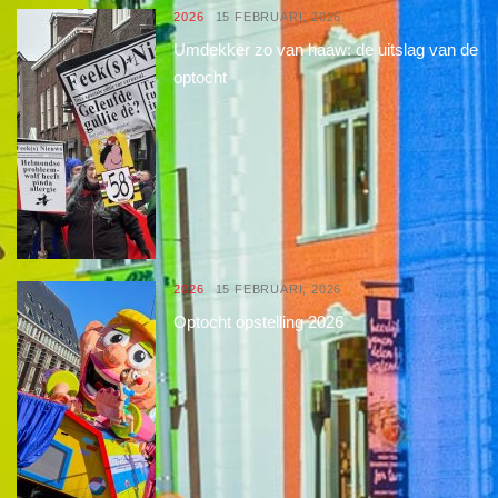
2026
15 FEBRUARI, 2026
Umdekker zo van haaw: de uitslag van de
optocht
2026
15 FEBRUARI, 2026
Optocht opstelling 2026