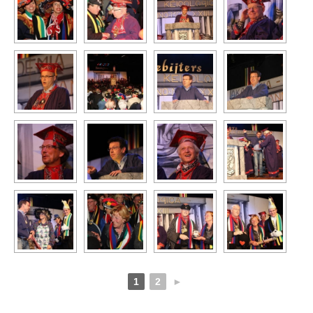
1
2
►