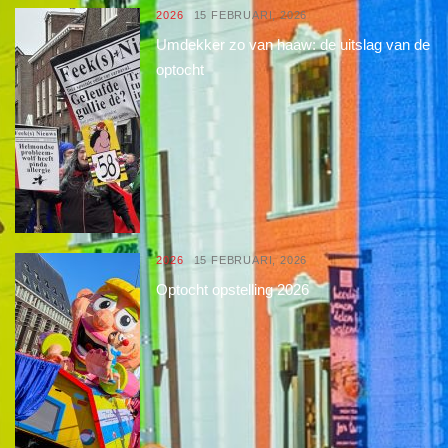
2026
15 FEBRUARI, 2026
Umdekker zo van haaw: de uitslag van de
optocht
2026
15 FEBRUARI, 2026
Optocht opstelling 2026