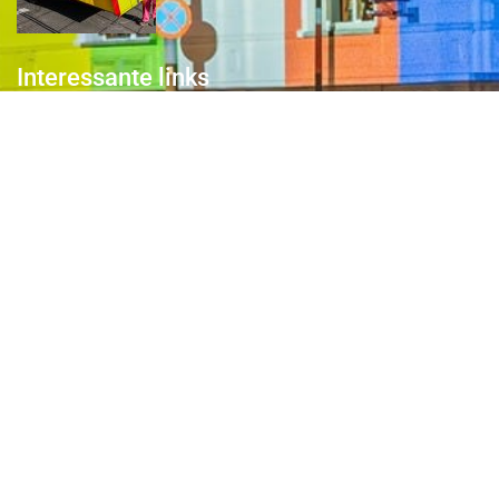
Interessante links
Over de Keiebijters
Prins Briek
Contact
Club van 1000
Pers
Aanmelding Club van 1000 der Keiebijters
Privacyreglement