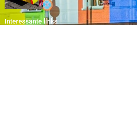
Interessante links
Over de Keiebijters
Prins Briek
Contact
Club van 1000
Pers
Aanmelding Club van 1000 der Keiebijters
Privacyreglement