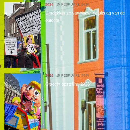
2026
15 FEBRUARI, 2026
Umdekker zo van haaw: de uitslag van de
optocht
2026
15 FEBRUARI, 2026
Optocht opstelling 2026