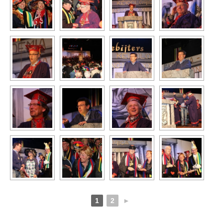
1
2
►